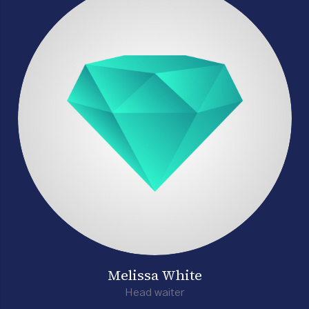
Melissa White
Head waiter